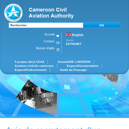
OK
Accueil
English
Accès
Contact
EXTRANET
Besoin d'aide
A propos de
LA CCAA
Actualité
DE L'AVIATION
Aviation civile
Au cameroun
Espace
Documentation
Espace
Professionnels
Guide du
Passager